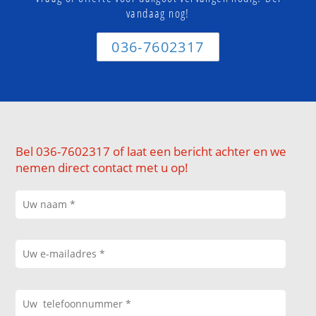
vandaag nog!
036-7602317
Bel 036-7602317 of laat een bericht achter en we
nemen direct contact met u op!