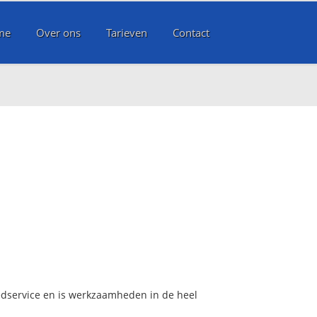
me
Over ons
Tarieven
Contact
edservice en is werkzaamheden in de heel