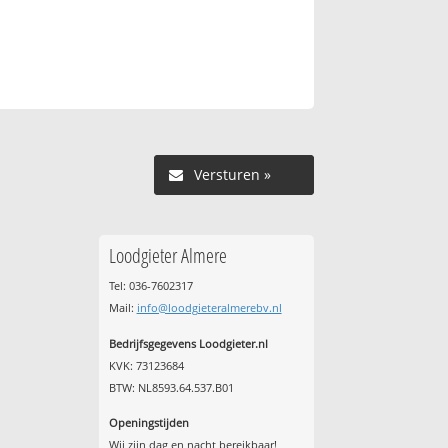
Versturen »
Loodgieter Almere
Tel: 036-7602317
Mail:
info@loodgieteralmerebv.nl
Bedrijfsgegevens Loodgieter.nl
KVK: 73123684
BTW: NL8593.64.537.B01
Openingstijden
Wij zijn dag en nacht bereikbaar!