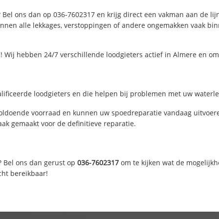
 Bel ons dan op 036-7602317 en krijg direct een vakman aan de lijn.
nen alle lekkages, verstoppingen of andere ongemakken vaak binne
 Wij hebben 24/7 verschillende loodgieters actief in Almere en o
ificeerde loodgieters en die helpen bij problemen met uw waterleid
oldoende voorraad en kunnen uw spoedreparatie vandaag uitvoeren
ak gemaakt voor de definitieve reparatie.
? Bel ons dan gerust op
036-7602317
om te kijken wat de mogelijkh
cht bereikbaar!