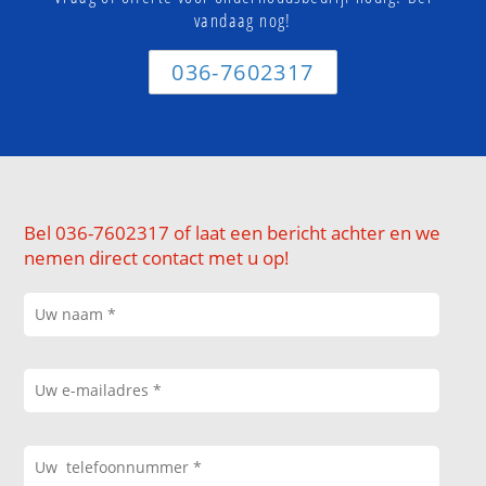
vandaag nog!
036-7602317
Bel 036-7602317 of laat een bericht achter en we
nemen direct contact met u op!