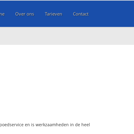
me
Over ons
Tarieven
Contact
 spoedservice en is werkzaamheden in de heel