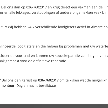
 Bel ons dan op 036-7602317 en krijg direct een vakman aan de lijn.
nen alle lekkages, verstoppingen of andere ongemakken vaak binne
17! Wij hebben 24/7 verschillende loodgieters actief in Almere e
ificeerde loodgieters en die helpen bij problemen met uw waterleid
oldoende voorraad en kunnen uw spoedreparatie vandaag uitvoeren
ak gemaakt voor de definitieve reparatie.
? Bel ons dan gerust op
036-7602317
om te kijken wat de mogelijkh
gsmonteur
. Dag en nacht bereikbaar!