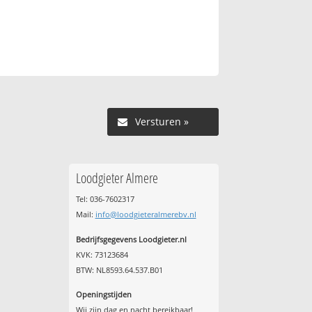
Versturen »
Loodgieter Almere
Tel: 036-7602317
Mail:
info@loodgieteralmerebv.nl
Bedrijfsgegevens Loodgieter.nl
KVK: 73123684
BTW: NL8593.64.537.B01
Openingstijden
Wij zijn dag en nacht bereikbaar!