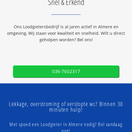
Snel & Erkend
Ons Loodgietersbedrijf is al jaren actief in Almere en
omgeving, Wij staan voor kwaliteit en snelheid. Wilt u direct
geholpen worden? Bel ons!
036-7602317
Lekkage, overstroming of verstopte wc? Binnen 30
minuten hulp!
Met spoed een Loodgieter in Almere nodig? Bel vandaag
nog!