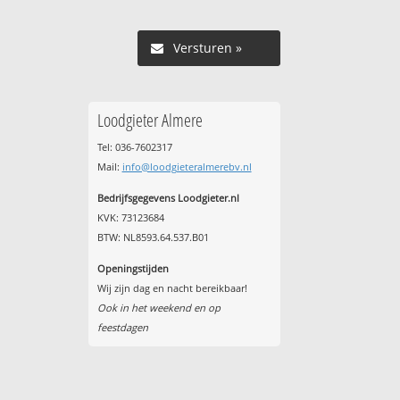
Versturen »
Loodgieter Almere
Tel: 036-7602317
Mail:
info@loodgieteralmerebv.nl
Bedrijfsgegevens Loodgieter.nl
KVK: 73123684
BTW: NL8593.64.537.B01
Openingstijden
Wij zijn dag en nacht bereikbaar!
Ook in het weekend en op
feestdagen