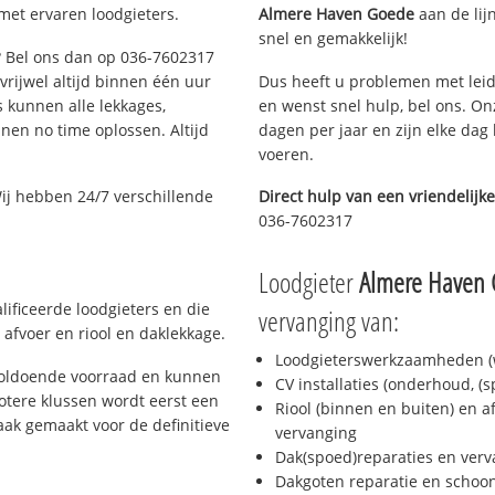
met ervaren loodgieters.
Almere Haven Goede
aan de lijn
snel en gemakkelijk!
e? Bel ons dan op 036-7602317
 vrijwel altijd binnen één uur
Dus heeft u problemen met leid
 kunnen alle lekkages,
en wenst snel hulp, bel ons. On
en no time oplossen. Altijd
dagen per jaar en zijn elke dag 
voeren.
ij hebben 24/7 verschillende
Direct hulp van een vriendelijke
036-7602317
Loodgieter
Almere Haven
ificeerde loodgieters en die
vervanging van:
afvoer en riool en daklekkage.
Loodgieterswerkzaamheden (w
voldoende voorraad en kunnen
CV installaties (onderhoud, (
otere klussen wordt eerst een
Riool (binnen en buiten) en a
aak gemaakt voor de definitieve
vervanging
Dak(spoed)reparaties en verv
Dakgoten reparatie en scho