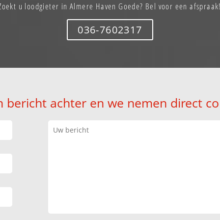
Zoekt u loodgieter in Almere Haven Goede? Bel voor een afspraak
036-7602317
n bericht achter en we nemen direct co