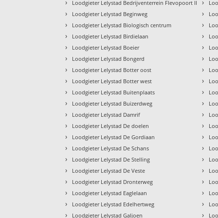
›
›
Loodgieter Lelystad Bedrijventerrein Flevopoort II
Loo
›
›
Loodgieter Lelystad Beginweg
Loo
›
›
Loodgieter Lelystad Biologisch centrum
Loo
›
›
Loodgieter Lelystad Birdielaan
Loo
›
›
Loodgieter Lelystad Boeier
Loo
›
›
Loodgieter Lelystad Bongerd
Loo
›
›
Loodgieter Lelystad Botter oost
Loo
›
›
Loodgieter Lelystad Botter west
Loo
›
›
Loodgieter Lelystad Buitenplaats
Loo
›
›
Loodgieter Lelystad Buizerdweg
Loo
›
›
Loodgieter Lelystad Damrif
Loo
›
›
Loodgieter Lelystad De doelen
Loo
›
›
Loodgieter Lelystad De Gordiaan
Loo
›
›
Loodgieter Lelystad De Schans
Loo
›
›
Loodgieter Lelystad De Stelling
Loo
›
›
Loodgieter Lelystad De Veste
Loo
›
›
Loodgieter Lelystad Dronterweg
Loo
›
›
Loodgieter Lelystad Eaglelaan
Loo
›
›
Loodgieter Lelystad Edelhertweg
Loo
›
›
Loodgieter Lelystad Galjoen
Loo