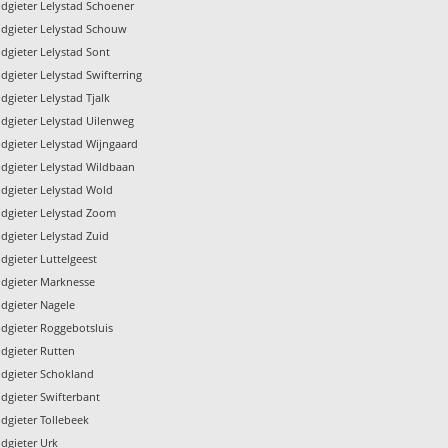
dgieter Lelystad Schoener
dgieter Lelystad Schouw
dgieter Lelystad Sont
dgieter Lelystad Swifterring
dgieter Lelystad Tjalk
dgieter Lelystad Uilenweg
dgieter Lelystad Wijngaard
dgieter Lelystad Wildbaan
dgieter Lelystad Wold
dgieter Lelystad Zoom
dgieter Lelystad Zuid
dgieter Luttelgeest
dgieter Marknesse
dgieter Nagele
dgieter Roggebotsluis
dgieter Rutten
dgieter Schokland
dgieter Swifterbant
dgieter Tollebeek
dgieter Urk