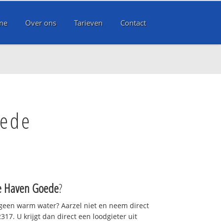
me
Over ons
Tarieven
Contact
oede
e Haven Goede
?
 geen warm water? Aarzel niet en neem direct
17. U krijgt dan direct een loodgieter uit