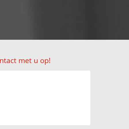
!
ntact met u op!