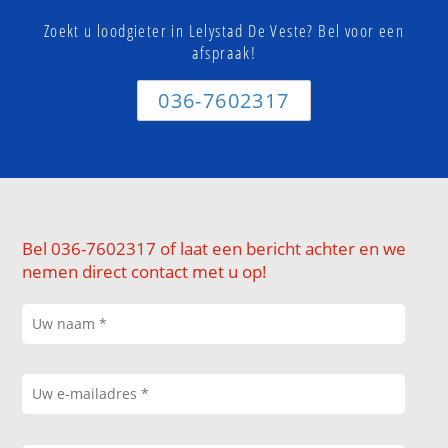
Zoekt u loodgieter in Lelystad De Veste? Bel voor een
afspraak!
036-7602317
Bel 036-7602317 of laat een bericht achter en we
nemen direct contact met u op!