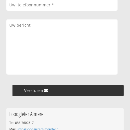
Versturen »
Loodgieter Almere
Tel: 036-7602317
Mail:
info@loodgieteralmerebv.nl