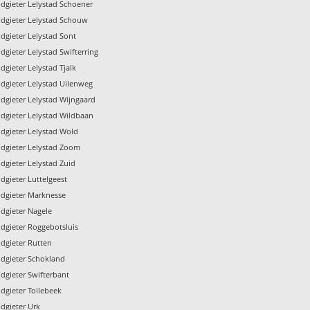
dgieter Lelystad Schoener
dgieter Lelystad Schouw
dgieter Lelystad Sont
dgieter Lelystad Swifterring
dgieter Lelystad Tjalk
dgieter Lelystad Uilenweg
dgieter Lelystad Wijngaard
dgieter Lelystad Wildbaan
dgieter Lelystad Wold
dgieter Lelystad Zoom
dgieter Lelystad Zuid
dgieter Luttelgeest
dgieter Marknesse
dgieter Nagele
dgieter Roggebotsluis
dgieter Rutten
dgieter Schokland
dgieter Swifterbant
dgieter Tollebeek
dgieter Urk