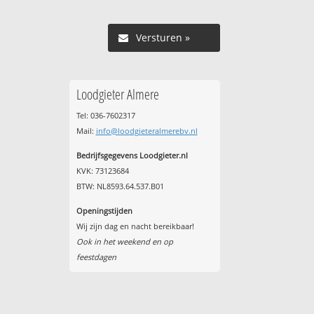
Versturen »
Loodgieter Almere
Tel: 036-7602317
Mail:
info@loodgieteralmerebv.nl
Bedrijfsgegevens Loodgieter.nl
KVK: 73123684
BTW: NL8593.64.537.B01
Openingstijden
Wij zijn dag en nacht bereikbaar!
Ook in het weekend en op
feestdagen