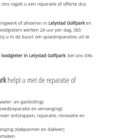
j ons regelt u een reparatie of offerte dus
ingwerk of afvoeren in
Lelystad Golfpark
en
loodgieters werken 24 uur per dag, 365
bij u in de buurt om spoedreparaties uit te
 loodgieter in
Lelystad Golfpark
: bel ons 036-
ark
helpt u met de reparatie of
ater- en gasleiding)
spoed)reparatie en vervanging)
fvoer ontstoppen, reparatie, renovatie en
anging (dakpannen en dakleer)
onmaken