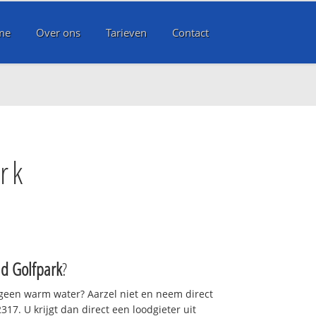
me
Over ons
Tarieven
Contact
rk
ad Golfpark
?
 geen warm water? Aarzel niet en neem direct
17. U krijgt dan direct een loodgieter uit