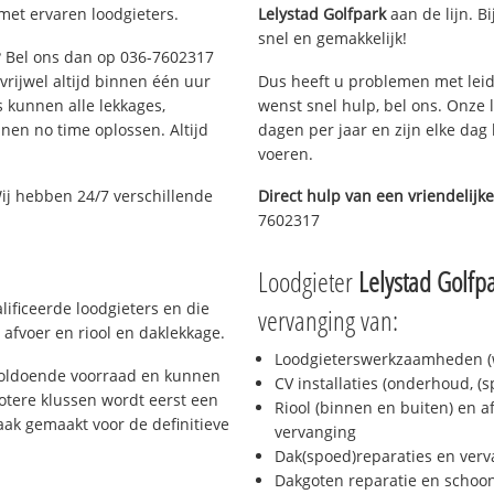
met ervaren loodgieters.
Lelystad Golfpark
aan de lijn. Bi
snel en gemakkelijk!
e? Bel ons dan op 036-7602317
 vrijwel altijd binnen één uur
Dus heeft u problemen met leid
 kunnen alle lekkages,
wenst snel hulp, bel ons. Onze 
en no time oplossen. Altijd
dagen per jaar en zijn elke dag 
voeren.
ij hebben 24/7 verschillende
Direct hulp van een vriendelijke
7602317
Loodgieter
Lelystad Golfp
ificeerde loodgieters en die
vervanging van:
afvoer en riool en daklekkage.
Loodgieterswerkzaamheden (w
voldoende voorraad en kunnen
CV installaties (onderhoud, (
otere klussen wordt eerst een
Riool (binnen en buiten) en a
aak gemaakt voor de definitieve
vervanging
Dak(spoed)reparaties en verv
Dakgoten reparatie en scho