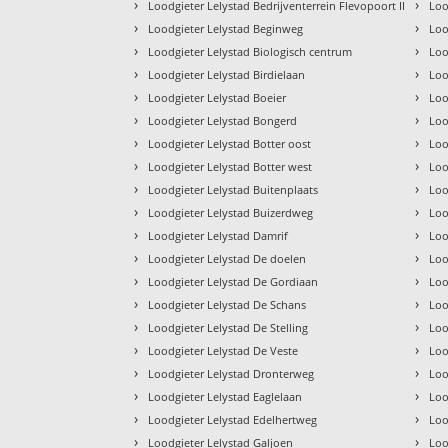
›
›
Loodgieter Lelystad Bedrijventerrein Flevopoort II
Loo
›
›
Loodgieter Lelystad Beginweg
Loo
›
›
Loodgieter Lelystad Biologisch centrum
Loo
›
›
Loodgieter Lelystad Birdielaan
Loo
›
›
Loodgieter Lelystad Boeier
Loo
›
›
Loodgieter Lelystad Bongerd
Loo
›
›
Loodgieter Lelystad Botter oost
Loo
›
›
Loodgieter Lelystad Botter west
Loo
›
›
Loodgieter Lelystad Buitenplaats
Loo
›
›
Loodgieter Lelystad Buizerdweg
Loo
›
›
Loodgieter Lelystad Damrif
Loo
›
›
Loodgieter Lelystad De doelen
Loo
›
›
Loodgieter Lelystad De Gordiaan
Loo
›
›
Loodgieter Lelystad De Schans
Loo
›
›
Loodgieter Lelystad De Stelling
Loo
›
›
Loodgieter Lelystad De Veste
Loo
›
›
Loodgieter Lelystad Dronterweg
Loo
›
›
Loodgieter Lelystad Eaglelaan
Loo
›
›
Loodgieter Lelystad Edelhertweg
Loo
›
›
Loodgieter Lelystad Galjoen
Loo