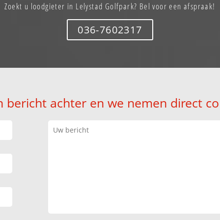
Zoekt u loodgieter in Lelystad Golfpark? Bel voor een afspraak!
036-7602317
n bericht achter en we nemen direct co