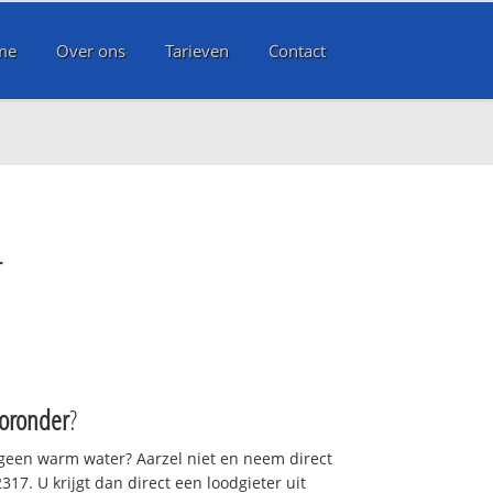
me
Over ons
Tarieven
Contact
r
oronder
?
 geen warm water? Aarzel niet en neem direct
17. U krijgt dan direct een loodgieter uit