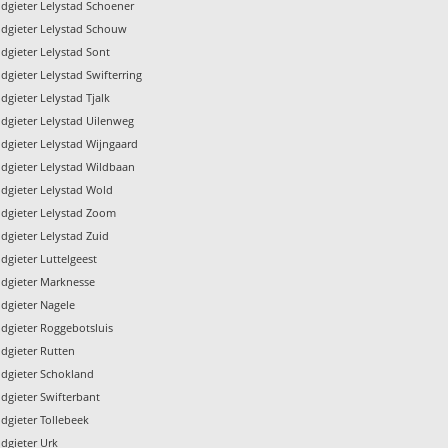
dgieter Lelystad Schoener
dgieter Lelystad Schouw
dgieter Lelystad Sont
dgieter Lelystad Swifterring
dgieter Lelystad Tjalk
dgieter Lelystad Uilenweg
dgieter Lelystad Wijngaard
dgieter Lelystad Wildbaan
dgieter Lelystad Wold
dgieter Lelystad Zoom
dgieter Lelystad Zuid
dgieter Luttelgeest
dgieter Marknesse
dgieter Nagele
dgieter Roggebotsluis
dgieter Rutten
dgieter Schokland
dgieter Swifterbant
dgieter Tollebeek
dgieter Urk