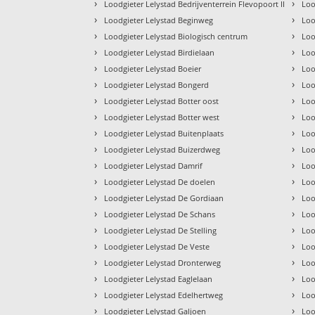
›
›
Loodgieter Lelystad Bedrijventerrein Flevopoort II
Loo
›
›
Loodgieter Lelystad Beginweg
Loo
›
›
Loodgieter Lelystad Biologisch centrum
Loo
›
›
Loodgieter Lelystad Birdielaan
Loo
›
›
Loodgieter Lelystad Boeier
Loo
›
›
Loodgieter Lelystad Bongerd
Loo
›
›
Loodgieter Lelystad Botter oost
Loo
›
›
Loodgieter Lelystad Botter west
Loo
›
›
Loodgieter Lelystad Buitenplaats
Loo
›
›
Loodgieter Lelystad Buizerdweg
Loo
›
›
Loodgieter Lelystad Damrif
Loo
›
›
Loodgieter Lelystad De doelen
Loo
›
›
Loodgieter Lelystad De Gordiaan
Loo
›
›
Loodgieter Lelystad De Schans
Loo
›
›
Loodgieter Lelystad De Stelling
Loo
›
›
Loodgieter Lelystad De Veste
Loo
›
›
Loodgieter Lelystad Dronterweg
Loo
›
›
Loodgieter Lelystad Eaglelaan
Loo
›
›
Loodgieter Lelystad Edelhertweg
Loo
›
›
Loodgieter Lelystad Galjoen
Loo