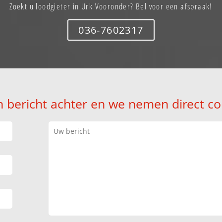
Zoekt u loodgieter in Urk Vooronder? Bel voor een afspraak!
036-7602317
n bericht achter en we nemen direct co