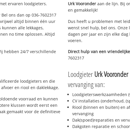
met ervaren loodgieters.
Urk Vooronder
aan de lijn. Bij o
en gemakkelijk!
e? Bel ons dan op 036-7602317
 vrijwel altijd binnen één uur
Dus heeft u problemen met leid
 kunnen alle lekkages,
wenst snel hulp, bel ons. Onze 
en no time oplossen. Altijd
dagen per jaar en zijn elke dag 
voeren.
ij hebben 24/7 verschillende
Direct hulp van een vriendelijke
7602317
Loodgieter
Urk Vooronder
ificeerde loodgieters en die
vervanging van:
afvoer en riool en daklekkage.
Loodgieterswerkzaamheden (w
voldoende voorraad en kunnen
CV installaties (onderhoud, (
otere klussen wordt eerst een
Riool (binnen en buiten) en a
aak gemaakt voor de definitieve
vervanging
Dak(spoed)reparaties en verv
Dakgoten reparatie en scho