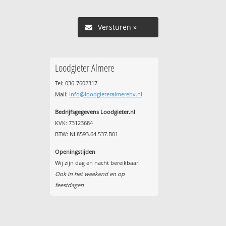
Versturen »
Loodgieter Almere
Tel: 036-7602317
Mail:
info@loodgieteralmerebv.nl
Bedrijfsgegevens Loodgieter.nl
KVK: 73123684
BTW: NL8593.64.537.B01
Openingstijden
Wij zijn dag en nacht bereikbaar!
Ook in het weekend en op
feestdagen