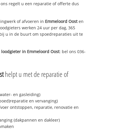
j ons regelt u een reparatie of offerte dus
ingwerk of afvoeren in
Emmeloord Oost
en
loodgieters werken 24 uur per dag, 365
bij u in de buurt om spoedreparaties uit te
 loodgieter in
Emmeloord Oost
: bel ons 036-
st
helpt u met de reparatie of
ater- en gasleiding)
spoed)reparatie en vervanging)
fvoer ontstoppen, reparatie, renovatie en
anging (dakpannen en dakleer)
onmaken