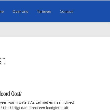
me
Over ons
Tarieven
Contact
st
oord Oost
?
 geen warm water? Aarzel niet en neem direct
17. U krijgt dan direct een loodgieter uit