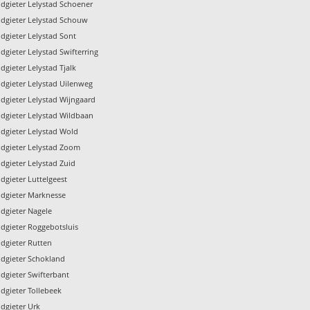
dgieter Lelystad Schoener
dgieter Lelystad Schouw
dgieter Lelystad Sont
dgieter Lelystad Swifterring
dgieter Lelystad Tjalk
dgieter Lelystad Uilenweg
dgieter Lelystad Wijngaard
dgieter Lelystad Wildbaan
dgieter Lelystad Wold
dgieter Lelystad Zoom
dgieter Lelystad Zuid
dgieter Luttelgeest
dgieter Marknesse
dgieter Nagele
dgieter Roggebotsluis
dgieter Rutten
dgieter Schokland
dgieter Swifterbant
dgieter Tollebeek
dgieter Urk