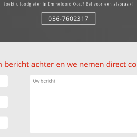
Zoekt u loodgieter in Emmeloord Oost? Bel voor een afspraak!
036-7602317
n bericht achter en we nemen direct co