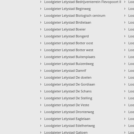
›
›
Loodgieter Lelystad Bedrijventerrein Flevopoort II
Loo
›
›
Loodgieter Lelystad Beginweg
Loo
›
›
Loodgieter Lelystad Biologisch centrum
Loo
›
›
Loodgieter Lelystad Birdielaan
Loo
›
›
Loodgieter Lelystad Boeier
Loo
›
›
Loodgieter Lelystad Bongerd
Loo
›
›
Loodgieter Lelystad Botter oost
Loo
›
›
Loodgieter Lelystad Botter west
Loo
›
›
Loodgieter Lelystad Buitenplaats
Loo
›
›
Loodgieter Lelystad Buizerdweg
Loo
›
›
Loodgieter Lelystad Damrif
Loo
›
›
Loodgieter Lelystad De doelen
Loo
›
›
Loodgieter Lelystad De Gordiaan
Loo
›
›
Loodgieter Lelystad De Schans
Loo
›
›
Loodgieter Lelystad De Stelling
Loo
›
›
Loodgieter Lelystad De Veste
Loo
›
›
Loodgieter Lelystad Dronterweg
Loo
›
›
Loodgieter Lelystad Eaglelaan
Loo
›
›
Loodgieter Lelystad Edelhertweg
Loo
›
›
Loodgieter Lelystad Galjoen
Loo