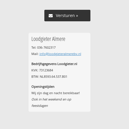
Versturen »
Loodgieter Almere
Tel: 036-7602317
Mail:
info@loodgieteralmerebv.nl
Bedrijfsgegevens Loodgieter.nl
KVK: 73123684
BTW: NL8593.64.537.B01
Openingstijden
Wij zijn dag en nacht bereikbaar!
Ook in het weekend en op
feestdagen