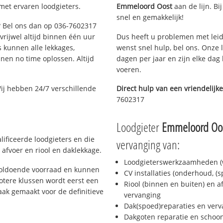
met ervaren loodgieters.
Emmeloord Oost
aan de lijn. Bi
snel en gemakkelijk!
e? Bel ons dan op 036-7602317
 vrijwel altijd binnen één uur
Dus heeft u problemen met leid
 kunnen alle lekkages,
wenst snel hulp, bel ons. Onze 
en no time oplossen. Altijd
dagen per jaar en zijn elke dag 
voeren.
ij hebben 24/7 verschillende
Direct hulp van een vriendelijke
7602317
Loodgieter
Emmeloord Oo
ificeerde loodgieters en die
vervanging van:
afvoer en riool en daklekkage.
Loodgieterswerkzaamheden (w
voldoende voorraad en kunnen
CV installaties (onderhoud, (
otere klussen wordt eerst een
Riool (binnen en buiten) en a
aak gemaakt voor de definitieve
vervanging
Dak(spoed)reparaties en verv
Dakgoten reparatie en scho