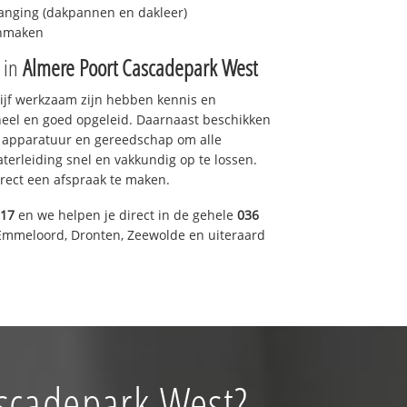
anging (dakpannen en dakleer)
onmaken
e in
Almere Poort Cascadepark West
drijf werkzaam zijn hebben kennis en
eel en goed opgeleid. Daarnaast beschikken
e apparatuur en gereedschap om alle
erleiding snel en vakkundig op te lossen.
rect een afspraak te maken.
317
en we helpen je direct in de gehele
036
Emmeloord, Dronten, Zeewolde en uiteraard
ascadepark West?