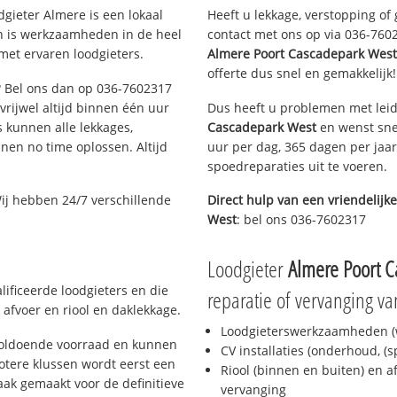
gieter Almere is een lokaal
Heeft u lekkage, verstopping of
en is werkzaamheden in de heel
contact met ons op via 036-76023
met ervaren loodgieters.
Almere Poort Cascadepark West
offerte dus snel en gemakkelijk!
e? Bel ons dan op 036-7602317
 vrijwel altijd binnen één uur
Dus heeft u problemen met leid
 kunnen alle lekkages,
Cascadepark West
en wenst snel
en no time oplossen. Altijd
uur per dag, 365 dagen per jaar
spoedreparaties uit te voeren.
ij hebben 24/7 verschillende
Direct hulp van een vriendelijke
West
: bel ons 036-7602317
Loodgieter
Almere Poort 
ificeerde loodgieters en die
reparatie of vervanging va
afvoer en riool en daklekkage.
Loodgieterswerkzaamheden (w
voldoende voorraad en kunnen
CV installaties (onderhoud, (
otere klussen wordt eerst een
Riool (binnen en buiten) en a
aak gemaakt voor de definitieve
vervanging