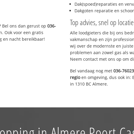
Dak(spoed)reparaties en verv
Dakgoten reparatie en scho
Top advies, snel op locati
? Bel ons dan gerust op
036-
n. Ook voor een gratis
Alle loodgieters die bij ons be
g en nacht bereikbaar!
vakmanschap en zijn profession
wij over de modernste en juist
problemen aan zowel gas als wat
Neem contact met ons op om di
Bel vandaag nog met
036-7602
regio
en omgeving, dus ook in: 
in 1310 BC Almere.
topping in Almere Poort C