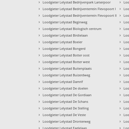
›
›
Loodgieter Lelystad Bedrijvenpark Larserpoor
Loo
›
›
Loodgieter Lelystad Bedrijventerrein Flevopoort I
Loo
›
›
Loodgieter Lelystad Bedrijventerrein Flevopoort II
Loo
›
›
Loodgieter Lelystad Beginweg
Loo
›
›
Loodgieter Lelystad Biologisch centrum
Loo
›
›
Loodgieter Lelystad Birdielaan
Loo
›
›
Loodgieter Lelystad Boeier
Loo
›
›
Loodgieter Lelystad Bongerd
Loo
›
›
Loodgieter Lelystad Botter oost
Loo
›
›
Loodgieter Lelystad Botter west
Loo
›
›
Loodgieter Lelystad Buitenplaats
Loo
›
›
Loodgieter Lelystad Buizerdweg
Loo
›
›
Loodgieter Lelystad Damrif
Loo
›
›
Loodgieter Lelystad De doelen
Loo
›
›
Loodgieter Lelystad De Gordiaan
Loo
›
›
Loodgieter Lelystad De Schans
Loo
›
›
Loodgieter Lelystad De Stelling
Loo
›
›
Loodgieter Lelystad De Veste
Loo
›
›
Loodgieter Lelystad Dronterweg
Loo
›
›
Loodgieter Lelystad Eaglelaan
Loo