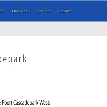
me
Over ons
Tarieven
Contact
depark
 Poort Cascadepark West
?