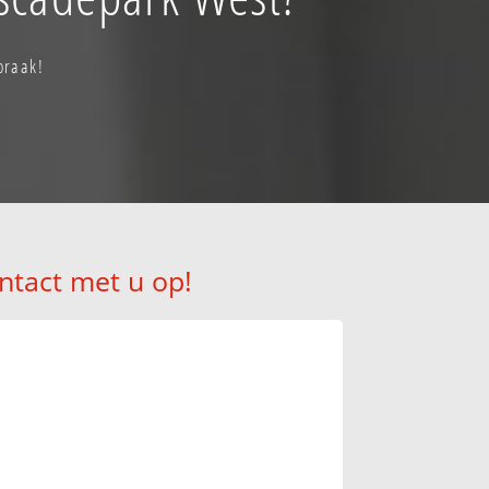
praak!
ntact met u op!