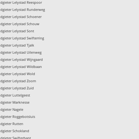
dgieter Lelystad Reespoor
dgieter Lelystad Runderweg
dgieter Lelystad Schoener
dgieter Lelystad Schouw
dgieter Lelystad Sont
dgieter Lelystad Swifterring
dgieter Lelystad Tjalk
dgieter Lelystad Uilenweg
dgieter Lelystad Wijngaard
dgieter Lelystad Wildbaan
dgieter Lelystad Wold
dgieter Lelystad Zoom
dgieter Lelystad Zuid
dgieter Luttelgeest
dgieter Marknesse
dgieter Nagele
dgieter Roggebotsluis
dgieter Rutten
dgieter Schokland
dgieter Swifterbant