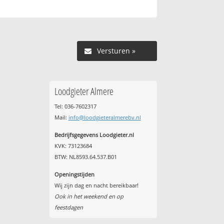
Versturen »
Loodgieter Almere
Tel: 036-7602317
Mail:
info@loodgieteralmerebv.nl
Bedrijfsgegevens Loodgieter.nl
KVK: 73123684
BTW: NL8593.64.537.B01
Openingstijden
Wij zijn dag en nacht bereikbaar!
Ook in het weekend en op
feestdagen