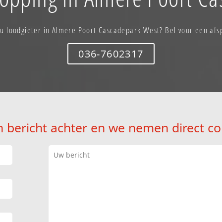
 u loodgieter in Almere Poort Cascadepark West? Bel voor een afs
036-7602317
n bericht achter en we nemen direct co