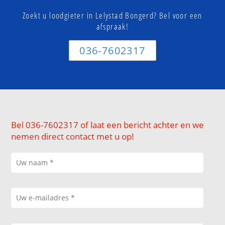
Zoekt u loodgieter in Lelystad Bongerd? Bel voor een
afspraak!
036-7602317
Bel 036-7602317 of laat een bericht achter en we
nemen direct contact met u op!