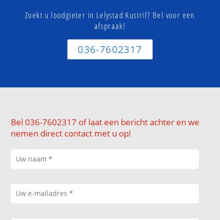
Zoekt u loodgieter in Lelystad Kustrif? Bel voor een
afspraak!
036-7602317
Bel 036-7602317 of laat een bericht achter en we
nemen direct contact met u op!