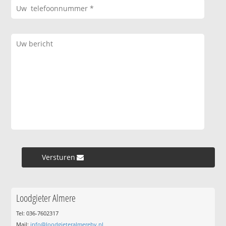
Versturen »
Loodgieter Almere
Tel: 036-7602317
Mail:
info@loodgieteralmerebv.nl