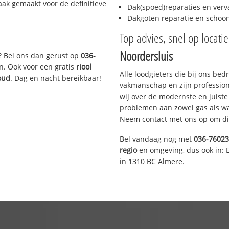
aak gemaakt voor de definitieve
Dak(spoed)reparaties en verv
Dakgoten reparatie en scho
Top advies, snel op locati
Noordersluis
? Bel ons dan gerust op
036-
n. Ook voor een gratis
riool
Alle loodgieters die bij ons be
oud
. Dag en nacht bereikbaar!
vakmanschap en zijn profession
wij over de modernste en juist
problemen aan zowel gas als wat
Neem contact met ons op om di
Bel vandaag nog met
036-7602
regio
en omgeving, dus ook in: 
in 1310 BC Almere.