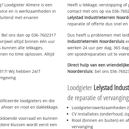
? Loodgieter Almere is een
Heeft u lekkage, verstopping of
rvice en is werkzaamheden in
contact met ons op via 036-76023
sluitend met ervaren
Lelystad Industrieterrein Noord
reparatie of offerte dus snel en
e? Bel ons dan op 036-7602317
Dus heeft u problemen met leid
 vrijwel altijd binnen één uur
Industrieterrein Noordersluis
en
 kunnen alle lekkages,
werken 24 uur per dag, 365 dage
en no time oplossen. Altijd
om spoedreparaties uit te voer
Direct hulp van een vriendelijke
317! Wij hebben 24/7
Noordersluis
: bel ons 036-7602
 omgeving
Loodgieter
Lelystad Indust
de reparatie of vervanging
ificeerde loodgieters en die
afvoer en riool en daklekkage.
Loodgieterswerkzaamheden (w
CV installaties (onderhoud, (
voldoende voorraad en kunnen
Riool (binnen en buiten) en a
otere klussen wordt eerst een
vervanging