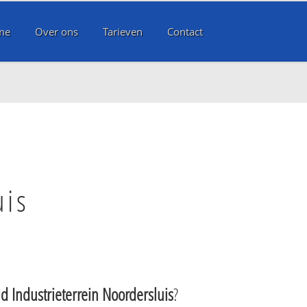
me
Over ons
Tarieven
Contact
d
uis
ad Industrieterrein Noordersluis
?