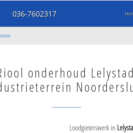
036-7602317
Ho
ersluis
Riool onderhoud Lelysta
dustrieterrein Noordersl
Loodgieterswerk in
Lelyst