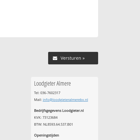
Versturen »
Loodgieter Almere
Tel: 036-7602317
Mail:
info@loodgieteralmerebv.nl
Bedrijfsgegevens Loodgieter.nl
KVK: 73123684
BTW: NL8593.64.537.B01
Openingstijden