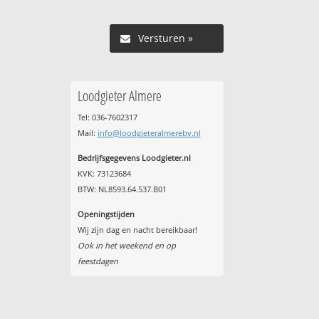
Versturen »
Loodgieter Almere
Tel: 036-7602317
Mail:
info@loodgieteralmerebv.nl
Bedrijfsgegevens Loodgieter.nl
KVK: 73123684
BTW: NL8593.64.537.B01
Openingstijden
Wij zijn dag en nacht bereikbaar!
Ook in het weekend en op
feestdagen