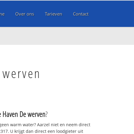
me
Over ons
Tarieven
Contact
e werven
e Haven De werven
?
 geen warm water? Aarzel niet en neem direct
17. U krijgt dan direct een loodgieter uit