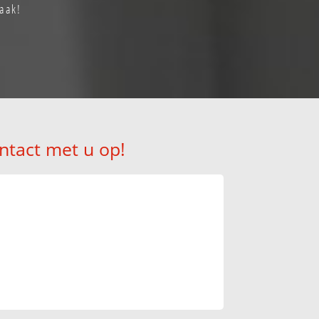
raak!
ntact met u op!