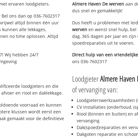
met ervaren loodgieters.
Almere Haven De werven
aan de 
dus snel en gemakkelijk!
e? Bel ons dan op 036-7602317
 vrijwel altijd binnen één uur
Dus heeft u problemen met leid
 kunnen alle lekkages,
werven
en wenst snel hulp, bel
en no time oplossen. Altijd
dag, 365 dagen per jaar en zijn 
spoedreparaties uit te voeren.
7! Wij hebben 24/7
Direct hulp van een vriendelijke
 omgeving
ons 036-7602317
Loodgieter
Almere Haven 
ificeerde loodgieters en die
of vervanging van:
afvoer en riool en daklekkage.
Loodgieterswerkzaamheden (w
voldoende voorraad en kunnen
CV installaties (onderhoud, (
otere klussen wordt eerst een
Riool (binnen en buiten) en a
aak gemaakt voor de definitieve
vervanging
Dak(spoed)reparaties en verv
Dakgoten reparatie en scho