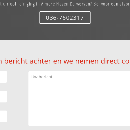
t u riool reiniging in Almere Haven De werven? Bel voor een afsp
036-7602317
n bericht achter en we nemen direct co