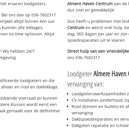
met ervaren loodgieters.
Almere Haven Centrum
aan de l
dus snel en gemakkelijk!
e? Bel ons dan op 036-7602317
 vrijwel altijd binnen één uur
Dus heeft u problemen met leid
 kunnen alle lekkages,
Centrum
en wenst snel hulp, be
en no time oplossen. Altijd
dag, 365 dagen per jaar en zijn 
spoedreparaties uit te voeren.
! Wij hebben 24/7
Direct hulp van een vriendelijke
 omgeving
ons 036-7602317
Loodgieter
Almere Haven
ificeerde loodgieters en die
vervanging van:
afvoer en riool en daklekkage.
Loodgieterswerkzaamheden (w
voldoende voorraad en kunnen
CV installaties (onderhoud, (
otere klussen wordt eerst een
Riool (binnen en buiten) en a
aak gemaakt voor de definitieve
vervanging
Dak(spoed)reparaties en verv
Dakgoten reparatie en scho