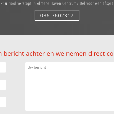
ekt u riool verstopt in Almere Haven Centrum? Bel voor een afspra
036-7602317
n bericht achter en we nemen direct co