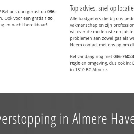
Top advies, snel op locati
? Bel ons dan gerust op
036-
n. Ook voor een gratis
riool
Alle loodgieters die bij ons be
Dag en nacht bereikbaar!
vakmanschap en zijn profession
wij over de modernste en juist
problemen aan zowel gas als wat
Neem contact met ons op om di
Bel vandaag nog met
036-7602
regio
en omgeving, dus ook in: 
in 1310 BC Almere.
verstopping in Almere Ha