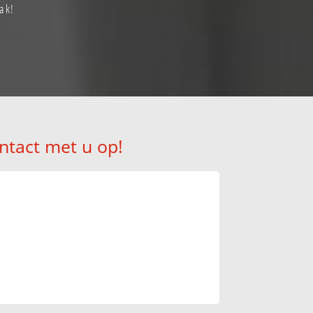
ak!
ntact met u op!