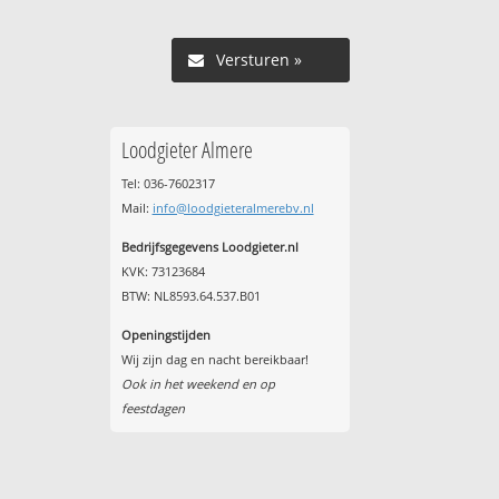
Versturen »
Loodgieter Almere
Tel: 036-7602317
Mail:
info@loodgieteralmerebv.nl
Bedrijfsgegevens Loodgieter.nl
KVK: 73123684
BTW: NL8593.64.537.B01
Openingstijden
Wij zijn dag en nacht bereikbaar!
Ook in het weekend en op
feestdagen