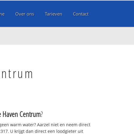
me
Over ons
Tarieven
Contact
entrum
e Haven Centrum
?
 geen warm water? Aarzel niet en neem direct
17. U krijgt dan direct een loodgieter uit