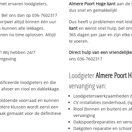
met ervaren loodgieters.
Almere Poort Hoge kant
aan de l
dus snel en gemakkelijk!
e? Bel ons dan op 036-7602317
 vrijwel altijd binnen één uur
Dus heeft u problemen met leid
 kunnen alle lekkages,
kant
en wenst snel hulp, bel on
en no time oplossen. Altijd
365 dagen per jaar en zijn elke
te voeren.
! Wij hebben 24/7
Direct hulp van een vriendelijke
 omgeving
ons 036-7602317
Loodgieter
Almere Poort H
ificeerde loodgieters en die
vervanging van:
afvoer en riool en daklekkage.
Loodgieterswerkzaamheden (w
voldoende voorraad en kunnen
CV installaties (onderhoud, (
otere klussen wordt eerst een
Riool (binnen en buiten) en a
aak gemaakt voor de definitieve
vervanging
Dak(spoed)reparaties en verv
Dakgoten reparatie en scho