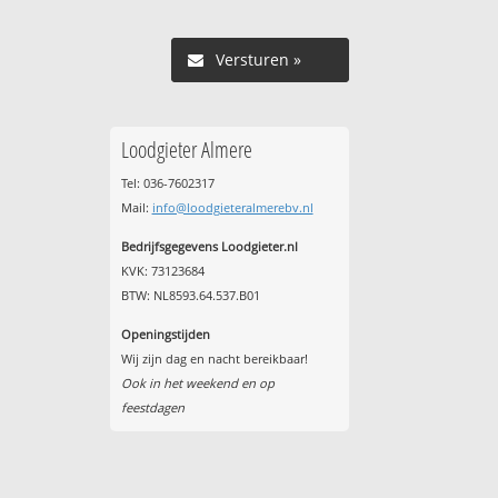
Versturen »
Loodgieter Almere
Tel: 036-7602317
Mail:
info@loodgieteralmerebv.nl
Bedrijfsgegevens Loodgieter.nl
KVK: 73123684
BTW: NL8593.64.537.B01
Openingstijden
Wij zijn dag en nacht bereikbaar!
Ook in het weekend en op
feestdagen