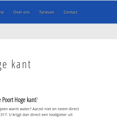
me
Over ons
Tarieven
Contact
ge kant
 Poort Hoge kant
?
 geen warm water? Aarzel niet en neem direct
17. U krijgt dan direct een loodgieter uit