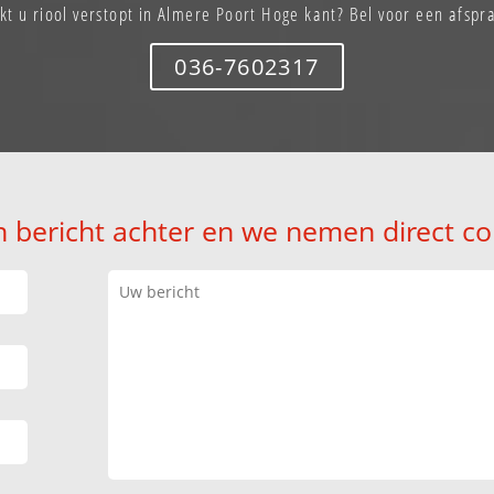
kt u riool verstopt in Almere Poort Hoge kant? Bel voor een afspr
036-7602317
n bericht achter en we nemen direct co