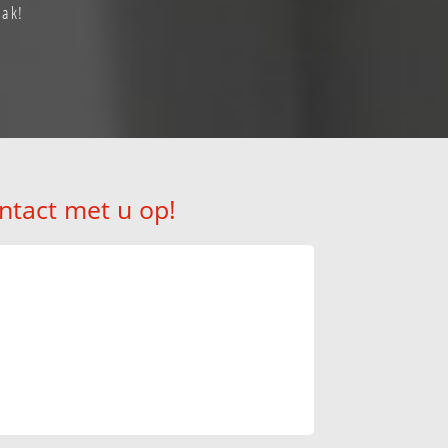
aak!
ntact met u op!