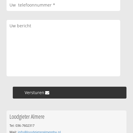
Versturen »
Loodgieter Almere
Tel: 036-7602317
Mail:
info@loodgieteralmerebv.nl