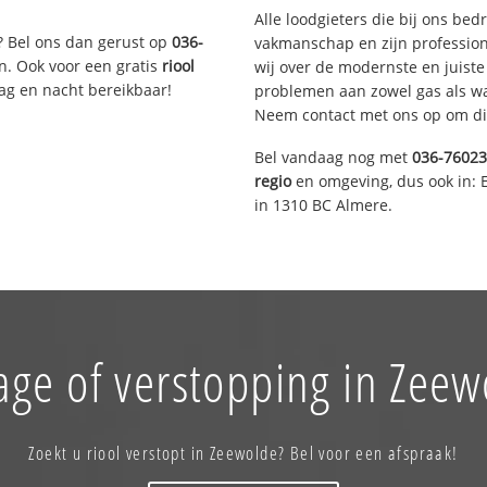
Alle loodgieters die bij ons be
? Bel ons dan gerust op
036-
vakmanschap en zijn profession
n. Ook voor een gratis
riool
wij over de modernste en juist
Dag en nacht bereikbaar!
problemen aan zowel gas als wat
Neem contact met ons op om di
Bel vandaag nog met
036-7602
regio
en omgeving, dus ook in: 
in 1310 BC Almere.
age of verstopping in Zeew
Zoekt u riool verstopt in Zeewolde? Bel voor een afspraak!