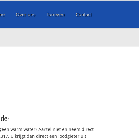
me
Over ons
Tarieven
Contact
lde
?
 geen warm water? Aarzel niet en neem direct
17. U krijgt dan direct een loodgieter uit