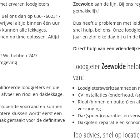
met ervaren loodgieters.
Zeewolde
aan de lijn. Bij ons re
gemakkelijk!
e? Bel ons dan op 036-7602317
 vrijwel altijd binnen één uur
Dus heeft u problemen met leid
 kunnen alle lekkages,
snel hulp, bel ons. Onze loodgi
en no time oplossen. Altijd
jaar en zijn elke dag bij u in d
Direct hulp van een vriendelijke
! Wij hebben 24/7
 omgeving
Loodgieter
Zeewolde
helpt
van:
ificeerde loodgieters en die
Loodgieterswerkzaamheden (w
afvoer en riool en daklekkage.
CV installaties (onderhoud, (
Riool (binnen en buiten) en a
voldoende voorraad en kunnen
vervanging
otere klussen wordt eerst een
Dak(spoed)reparaties en verv
aak gemaakt voor de definitieve
Dakgoten reparatie en scho
Top advies, snel op locati