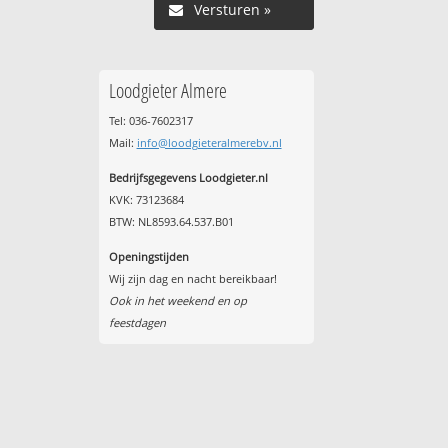
Versturen »
Loodgieter Almere
Tel: 036-7602317
Mail:
info@loodgieteralmerebv.nl
Bedrijfsgegevens Loodgieter.nl
KVK: 73123684
BTW: NL8593.64.537.B01
Openingstijden
Wij zijn dag en nacht bereikbaar!
Ook in het weekend en op
feestdagen