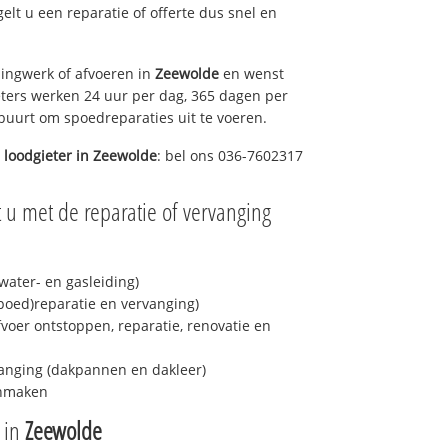
gelt u een reparatie of offerte dus snel en
ingwerk of afvoeren in
Zeewolde
en wenst
eters werken 24 uur per dag, 365 dagen per
e buurt om spoedreparaties uit te voeren.
 loodgieter in
Zeewolde
: bel ons 036-7602317
 u met de reparatie of vervanging
ater- en gasleiding)
spoed)reparatie en vervanging)
fvoer ontstoppen, reparatie, renovatie en
anging (dakpannen en dakleer)
onmaken
e in
Zeewolde