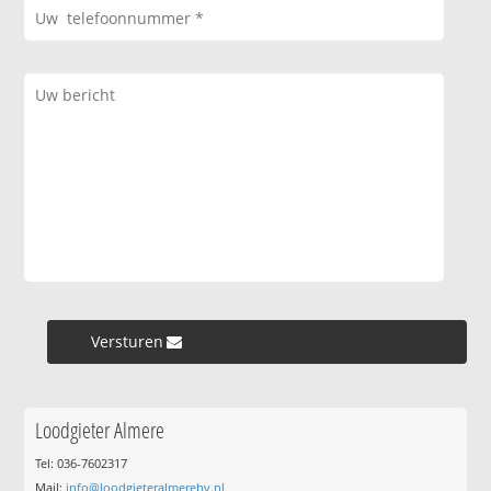
Versturen »
Loodgieter Almere
Tel: 036-7602317
Mail:
info@loodgieteralmerebv.nl