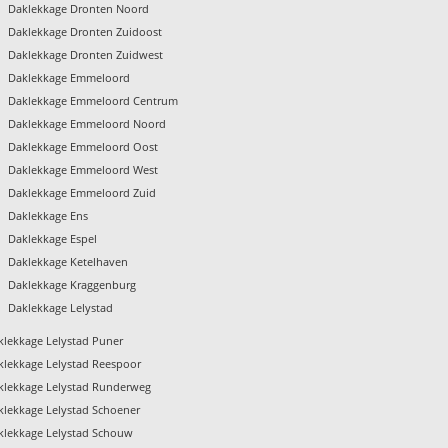
Daklekkage Dronten Noord
Daklekkage Dronten Zuidoost
Daklekkage Dronten Zuidwest
Daklekkage Emmeloord
Daklekkage Emmeloord Centrum
Daklekkage Emmeloord Noord
Daklekkage Emmeloord Oost
Daklekkage Emmeloord West
Daklekkage Emmeloord Zuid
Daklekkage Ens
Daklekkage Espel
Daklekkage Ketelhaven
Daklekkage Kraggenburg
Daklekkage Lelystad
klekkage Lelystad Puner
klekkage Lelystad Reespoor
klekkage Lelystad Runderweg
klekkage Lelystad Schoener
klekkage Lelystad Schouw