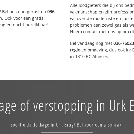
Alle loodgieters die bij ons be
? Bel ons dan gerust op
036-
vakmanschap en zijn profession
n. Ook voor een gratis
wij over de modernste en juist
Dag en nacht bereikbaar!
problemen aan zowel gas als wat
Neem contact met ons op om di
Bel vandaag nog met
036-7602
regio
en omgeving, dus ook in: 
in 1310 BC Almere.
age of verstopping in Urk 
Zoekt u daklekkage in Urk Brug? Bel voor een afspraak!