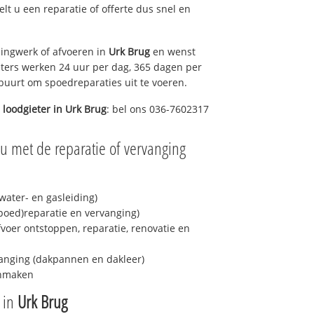
gelt u een reparatie of offerte dus snel en
ingwerk of afvoeren in
Urk Brug
en wenst
eters werken 24 uur per dag, 365 dagen per
e buurt om spoedreparaties uit te voeren.
 loodgieter in
Urk Brug
: bel ons 036-7602317
u met de reparatie of vervanging
ater- en gasleiding)
spoed)reparatie en vervanging)
fvoer ontstoppen, reparatie, renovatie en
anging (dakpannen en dakleer)
onmaken
e in
Urk Brug