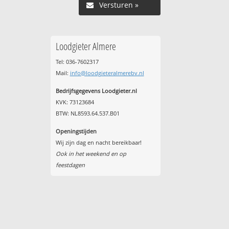
Versturen »
Loodgieter Almere
Tel: 036-7602317
Mail:
info@loodgieteralmerebv.nl
Bedrijfsgegevens Loodgieter.nl
KVK: 73123684
BTW: NL8593.64.537.B01
Openingstijden
Wij zijn dag en nacht bereikbaar!
Ook in het weekend en op
feestdagen