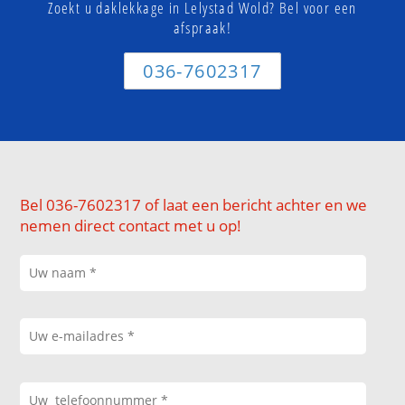
Zoekt u daklekkage in Lelystad Wold? Bel voor een
afspraak!
036-7602317
Bel 036-7602317 of laat een bericht achter en we
nemen direct contact met u op!