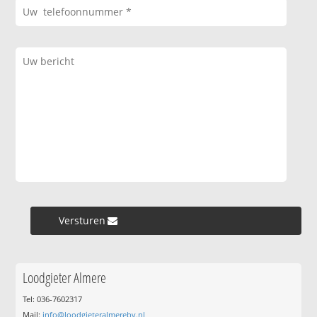
Versturen »
Loodgieter Almere
Tel: 036-7602317
Mail:
info@loodgieteralmerebv.nl