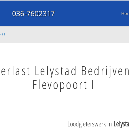
036-7602317
Ho
rt I
erlast Lelystad Bedrijve
Flevopoort I
Loodgieterswerk in
Lelyst