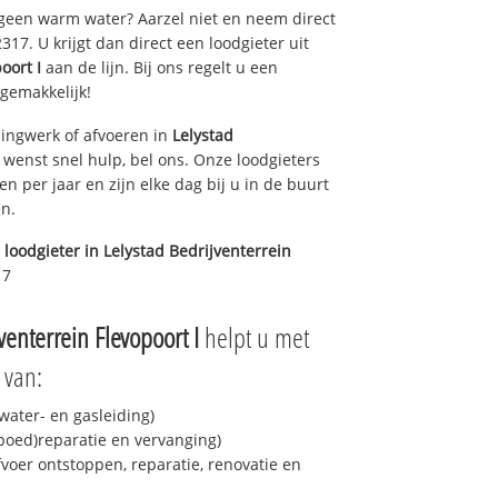
 geen warm water? Aarzel niet en neem direct
17. U krijgt dan direct een loodgieter uit
oort I
aan de lijn. Bij ons regelt u een
 gemakkelijk!
ingwerk of afvoeren in
Lelystad
wenst snel hulp, bel ons. Onze loodgieters
n per jaar en zijn elke dag bij u in de buurt
en.
 loodgieter in
Lelystad Bedrijventerrein
17
venterrein Flevopoort I
helpt u met
 van:
ater- en gasleiding)
spoed)reparatie en vervanging)
fvoer ontstoppen, reparatie, renovatie en