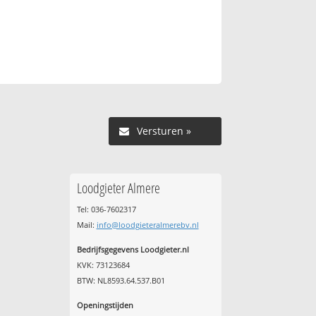
Versturen »
Loodgieter Almere
Tel: 036-7602317
Mail:
info@loodgieteralmerebv.nl
Bedrijfsgegevens Loodgieter.nl
KVK: 73123684
BTW: NL8593.64.537.B01
Openingstijden