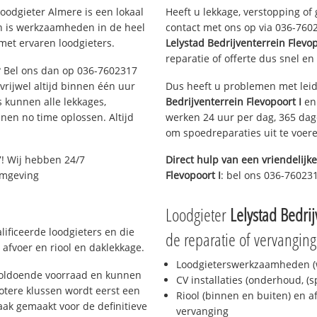
oodgieter Almere is een lokaal
Heeft u lekkage, verstopping of
en is werkzaamheden in de heel
contact met ons op via 036-76023
met ervaren loodgieters.
Lelystad Bedrijventerrein Flevop
reparatie of offerte dus snel en
e? Bel ons dan op 036-7602317
 vrijwel altijd binnen één uur
Dus heeft u problemen met leid
 kunnen alle lekkages,
Bedrijventerrein Flevopoort I
en 
en no time oplossen. Altijd
werken 24 uur per dag, 365 dage
om spoedreparaties uit te voer
! Wij hebben 24/7
Direct hulp van een vriendelijke
 omgeving
Flevopoort I
: bel ons 036-76023
Loodgieter
Lelystad Bedrij
ificeerde loodgieters en die
de reparatie of vervanging
afvoer en riool en daklekkage.
Loodgieterswerkzaamheden (w
voldoende voorraad en kunnen
CV installaties (onderhoud, (
otere klussen wordt eerst een
Riool (binnen en buiten) en a
aak gemaakt voor de definitieve
vervanging