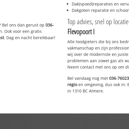
Dak(spoed)reparaties en verv
Dakgoten reparatie en scho
Top advies, snel op locati
? Bel ons dan gerust op
036-
Flevopoort I
n. Ook voor een gratis
ast
. Dag en nacht bereikbaar!
Alle loodgieters die bij ons be
vakmanschap en zijn profession
wij over de modernste en juist
problemen aan zowel gas als wat
Neem contact met ons op om di
Bel vandaag nog met
036-7602
regio
en omgeving, dus ook in: 
in 1310 BC Almere.