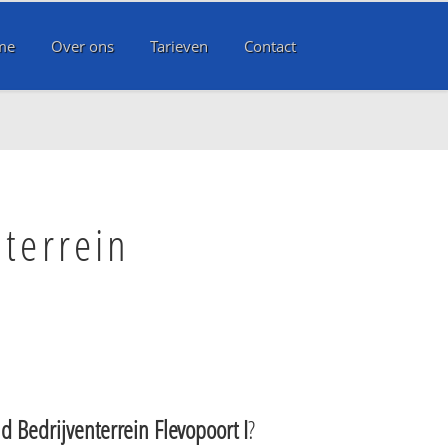
me
Over ons
Tarieven
Contact
nterrein
ad Bedrijventerrein Flevopoort I
?