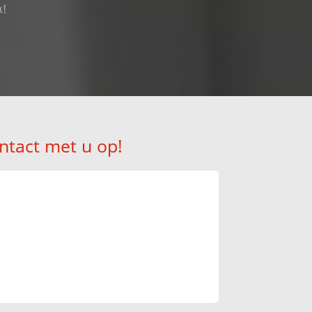
k!
ntact met u op!