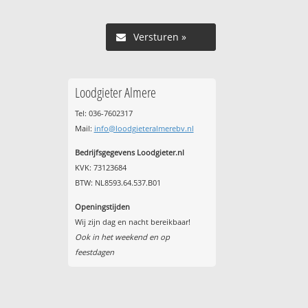
Versturen »
Loodgieter Almere
Tel: 036-7602317
Mail:
info@loodgieteralmerebv.nl
Bedrijfsgegevens Loodgieter.nl
KVK: 73123684
BTW: NL8593.64.537.B01
Openingstijden
Wij zijn dag en nacht bereikbaar!
Ook in het weekend en op
feestdagen