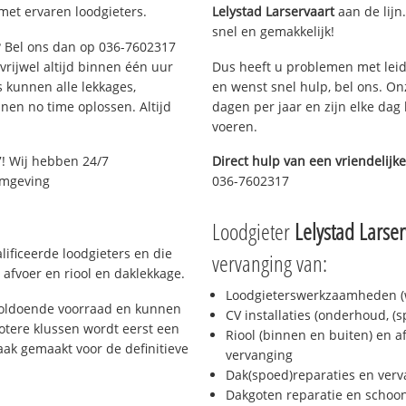
met ervaren loodgieters.
Lelystad Larservaart
aan de lijn.
snel en gemakkelijk!
e? Bel ons dan op 036-7602317
 vrijwel altijd binnen één uur
Dus heeft u problemen met leid
 kunnen alle lekkages,
en wenst snel hulp, bel ons. On
en no time oplossen. Altijd
dagen per jaar en zijn elke dag 
voeren.
! Wij hebben 24/7
Direct hulp van een vriendelijke
 omgeving
036-7602317
Loodgieter
Lelystad Larser
ificeerde loodgieters en die
vervanging van:
afvoer en riool en daklekkage.
Loodgieterswerkzaamheden (w
voldoende voorraad en kunnen
CV installaties (onderhoud, (
otere klussen wordt eerst een
Riool (binnen en buiten) en a
aak gemaakt voor de definitieve
vervanging
Dak(spoed)reparaties en verv
Dakgoten reparatie en scho