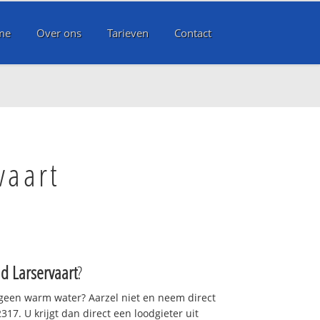
me
Over ons
Tarieven
Contact
vaart
ad Larservaart
?
 geen warm water? Aarzel niet en neem direct
17. U krijgt dan direct een loodgieter uit