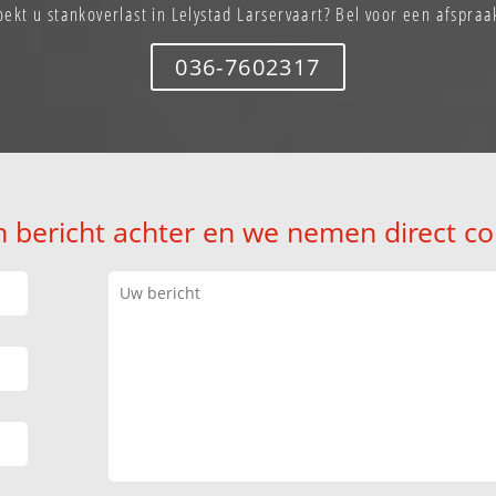
oekt u stankoverlast in Lelystad Larservaart? Bel voor een afspraa
036-7602317
n bericht achter en we nemen direct co