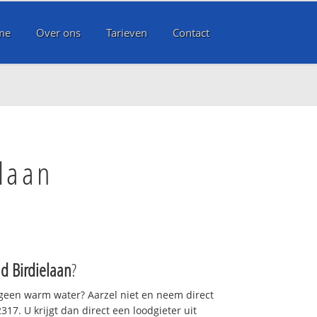
me
Over ons
Tarieven
Contact
elaan
ad Birdielaan
?
 geen warm water? Aarzel niet en neem direct
17. U krijgt dan direct een loodgieter uit