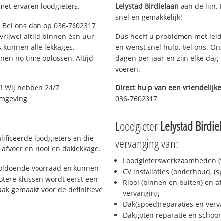
met ervaren loodgieters.
Lelystad Birdielaan
aan de lijn. 
snel en gemakkelijk!
e? Bel ons dan op 036-7602317
 vrijwel altijd binnen één uur
Dus heeft u problemen met leid
 kunnen alle lekkages,
en wenst snel hulp, bel ons. On
en no time oplossen. Altijd
dagen per jaar en zijn elke dag 
voeren.
! Wij hebben 24/7
Direct hulp van een vriendelijke
 omgeving
036-7602317
Loodgieter
Lelystad Birdie
ificeerde loodgieters en die
vervanging van:
afvoer en riool en daklekkage.
Loodgieterswerkzaamheden (w
voldoende voorraad en kunnen
CV installaties (onderhoud, (
otere klussen wordt eerst een
Riool (binnen en buiten) en a
aak gemaakt voor de definitieve
vervanging
Dak(spoed)reparaties en verv
Dakgoten reparatie en scho