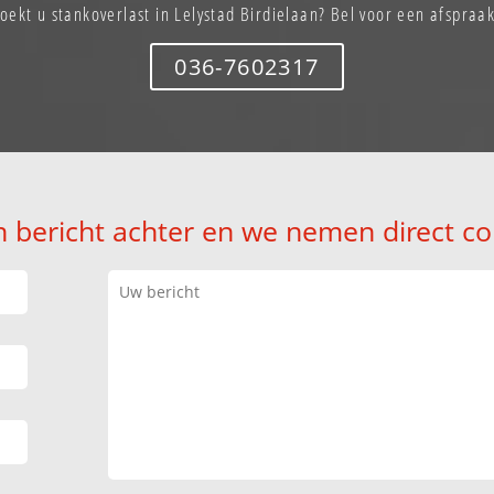
Zoekt u stankoverlast in Lelystad Birdielaan? Bel voor een afspraak
036-7602317
n bericht achter en we nemen direct co