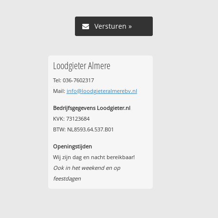
Versturen »
Loodgieter Almere
Tel: 036-7602317
Mail:
info@loodgieteralmerebv.nl
Bedrijfsgegevens Loodgieter.nl
KVK: 73123684
BTW: NL8593.64.537.B01
Openingstijden
Wij zijn dag en nacht bereikbaar!
Ook in het weekend en op
feestdagen