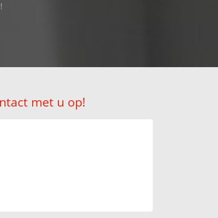
!
ntact met u op!