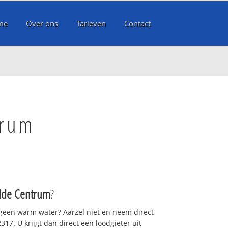
me
Over ons
Tarieven
Contact
trum
lde Centrum
?
 geen warm water? Aarzel niet en neem direct
17. U krijgt dan direct een loodgieter uit