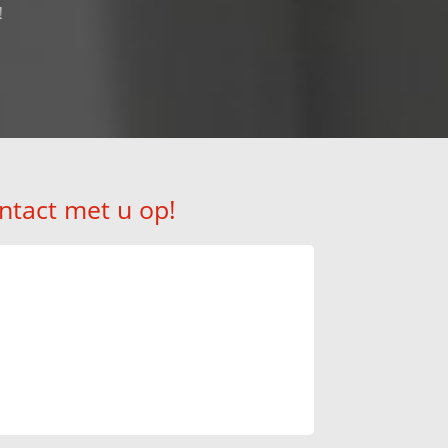
!
ntact met u op!