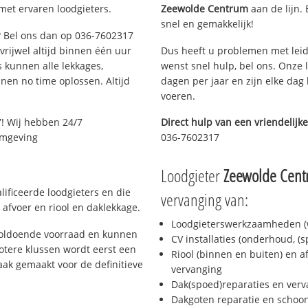
met ervaren loodgieters.
Zeewolde Centrum
aan de lijn. 
snel en gemakkelijk!
e? Bel ons dan op 036-7602317
 vrijwel altijd binnen één uur
Dus heeft u problemen met leid
 kunnen alle lekkages,
wenst snel hulp, bel ons. Onze 
en no time oplossen. Altijd
dagen per jaar en zijn elke dag 
voeren.
! Wij hebben 24/7
Direct hulp van een vriendelijke
 omgeving
036-7602317
Loodgieter
Zeewolde Cen
ificeerde loodgieters en die
vervanging van:
afvoer en riool en daklekkage.
Loodgieterswerkzaamheden (w
voldoende voorraad en kunnen
CV installaties (onderhoud, (
otere klussen wordt eerst een
Riool (binnen en buiten) en a
aak gemaakt voor de definitieve
vervanging
Dak(spoed)reparaties en verv
Dakgoten reparatie en scho