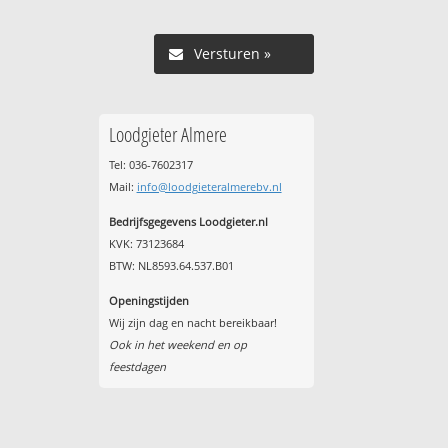
Versturen »
Loodgieter Almere
Tel: 036-7602317
Mail:
info@loodgieteralmerebv.nl
Bedrijfsgegevens Loodgieter.nl
KVK: 73123684
BTW: NL8593.64.537.B01
Openingstijden
Wij zijn dag en nacht bereikbaar!
Ook in het weekend en op
feestdagen