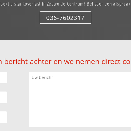
Zoekt u stankoverlast in Zeewolde Centrum? Bel voor een afspraak
036-7602317
n bericht achter en we nemen direct co