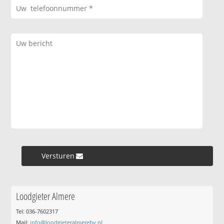
Versturen »
Loodgieter Almere
Tel: 036-7602317
Mail:
info@loodgieteralmerebv.nl