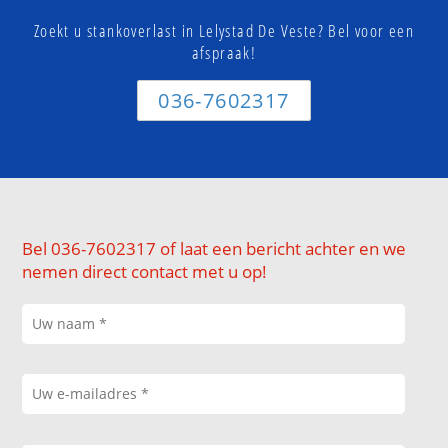
Zoekt u stankoverlast in Lelystad De Veste? Bel voor een
afspraak!
036-7602317
Bel 036-7602317 of laat een bericht achter en we
nemen direct contact met u op!