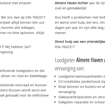
sluitend met ervaren
Almere Haven Achter
aan de lijn
snel en gemakkelijk!
e? Bel ons dan op 036-7602317
Dus heeft u problemen met leid
 vrijwel altijd binnen één uur
en wenst snel hulp, bel ons. On
 kunnen alle lekkages,
dagen per jaar en zijn elke dag 
en no time oplossen. Altijd
voeren.
Direct hulp van een vriendelijke
17! Wij hebben 24/7
036-7602317
 omgeving
Loodgieter
Almere Haven 
vervanging van:
ificeerde loodgieters en die
afvoer en riool en daklekkage.
Loodgieterswerkzaamheden (w
CV installaties (onderhoud, (
voldoende voorraad en kunnen
Riool (binnen en buiten) en a
otere klussen wordt eerst een
vervanging
aak gemaakt voor de definitieve
Dak(spoed)reparaties en verv
Dakgoten reparatie en scho