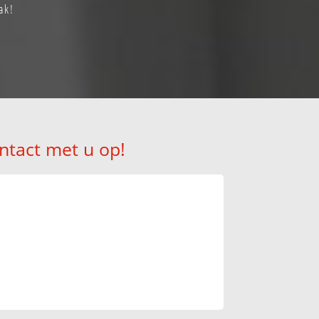
ak!
ntact met u op!