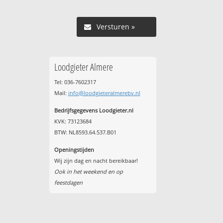
Versturen »
Loodgieter Almere
Tel: 036-7602317
Mail:
info@loodgieteralmerebv.nl
Bedrijfsgegevens Loodgieter.nl
KVK: 73123684
BTW: NL8593.64.537.B01
Openingstijden
Wij zijn dag en nacht bereikbaar!
Ook in het weekend en op
feestdagen