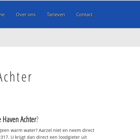
me
Over ons
Tarieven
Contact
Achter
 Haven Achter
?
 geen warm water? Aarzel niet en neem direct
17. U krijgt dan direct een loodgieter uit