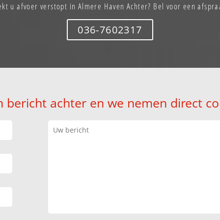
ekt u afvoer verstopt in Almere Haven Achter? Bel voor een afspra
036-7602317
n bericht achter en we nemen direct co