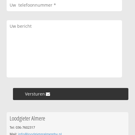
Versturen »
Loodgieter Almere
Tel: 036-7602317
Mail:
info@loodgieteralmerebv.nl