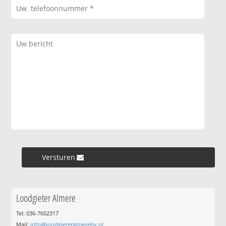
Versturen »
Loodgieter Almere
Tel: 036-7602317
Mail:
info@loodgieteralmerebv.nl