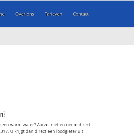
me
Over ons
Tarieven
Contact
en
?
 geen warm water? Aarzel niet en neem direct
17. U krijgt dan direct een loodgieter uit