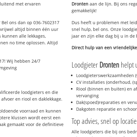
sluitend met ervaren
Dronten
aan de lijn. Bij ons reg
gemakkelijk!
e? Bel ons dan op 036-7602317
Dus heeft u problemen met leid
 vrijwel altijd binnen één uur
snel hulp, bel ons. Onze loodgi
 kunnen alle lekkages,
jaar en zijn elke dag bij u in d
en no time oplossen. Altijd
Direct hulp van een vriendelijke
17! Wij hebben 24/7
Loodgieter
Dronten
helpt u
 omgeving
Loodgieterswerkzaamheden (w
CV installaties (onderhoud, (
Riool (binnen en buiten) en a
ificeerde loodgieters en die
vervanging
afvoer en riool en daklekkage.
Dak(spoed)reparaties en verv
Dakgoten reparatie en scho
voldoende voorraad en kunnen
otere klussen wordt eerst een
Top advies, snel op locati
aak gemaakt voor de definitieve
Alle loodgieters die bij ons be