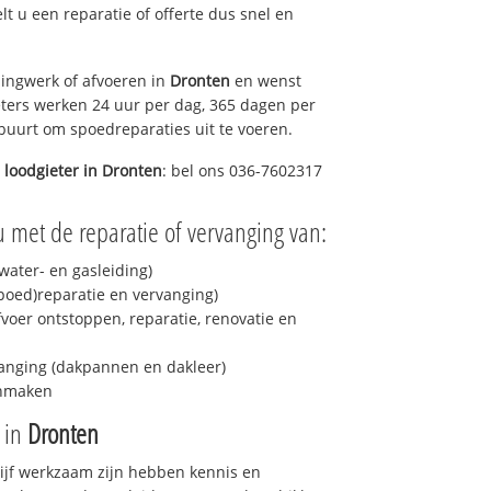
elt u een reparatie of offerte dus snel en
ingwerk of afvoeren in
Dronten
en wenst
eters werken 24 uur per dag, 365 dagen per
e buurt om spoedreparaties uit te voeren.
 loodgieter in
Dronten
: bel ons 036-7602317
 met de reparatie of vervanging van:
ater- en gasleiding)
spoed)reparatie en vervanging)
fvoer ontstoppen, reparatie, renovatie en
anging (dakpannen en dakleer)
onmaken
e in
Dronten
drijf werkzaam zijn hebben kennis en