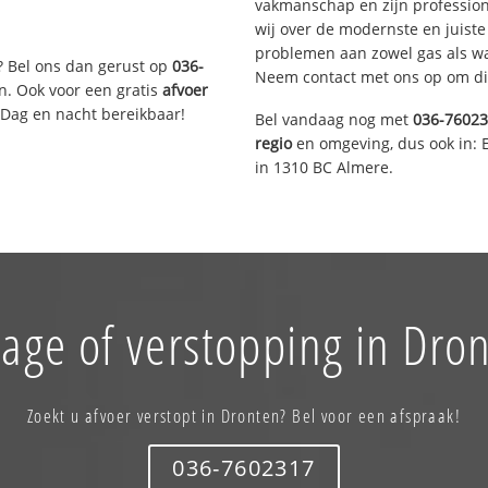
vakmanschap en zijn profession
wij over de modernste en juist
problemen aan zowel gas als wat
? Bel ons dan gerust op
036-
Neem contact met ons op om di
n. Ook voor een gratis
afvoer
 Dag en nacht bereikbaar!
Bel vandaag nog met
036-7602
regio
en omgeving, dus ook in: 
in 1310 BC Almere.
age of verstopping in Dro
Zoekt u afvoer verstopt in Dronten? Bel voor een afspraak!
036-7602317