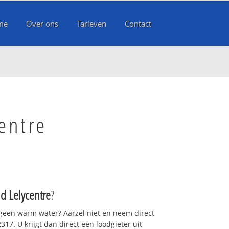
me
Over ons
Tarieven
Contact
centre
ad Lelycentre
?
 geen warm water? Aarzel niet en neem direct
17. U krijgt dan direct een loodgieter uit