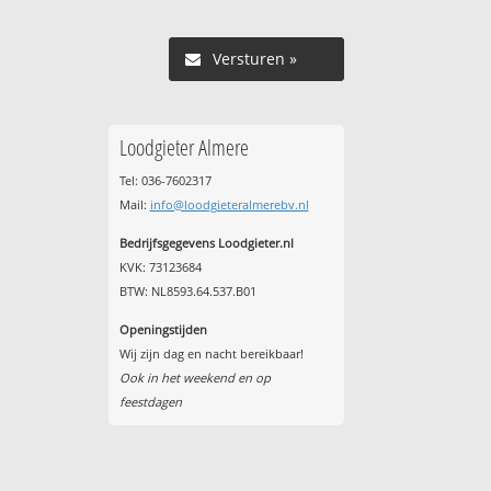
Versturen »
Loodgieter Almere
Tel: 036-7602317
Mail:
info@loodgieteralmerebv.nl
Bedrijfsgegevens Loodgieter.nl
KVK: 73123684
BTW: NL8593.64.537.B01
Openingstijden
Wij zijn dag en nacht bereikbaar!
Ook in het weekend en op
feestdagen