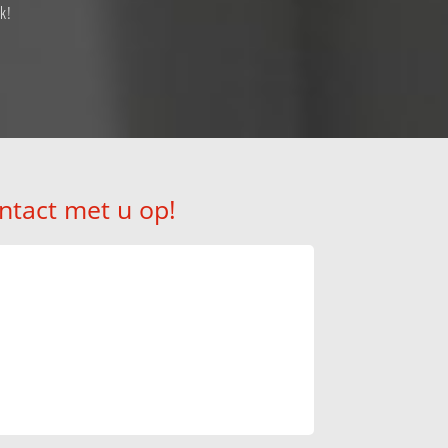
k!
ntact met u op!