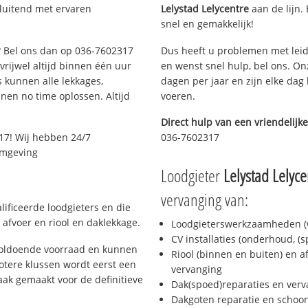
sluitend met ervaren
Lelystad Lelycentre
aan de lijn. 
snel en gemakkelijk!
e? Bel ons dan op 036-7602317
Dus heeft u problemen met leid
 vrijwel altijd binnen één uur
en wenst snel hulp, bel ons. On
 kunnen alle lekkages,
dagen per jaar en zijn elke dag 
en no time oplossen. Altijd
voeren.
Direct hulp van een vriendelijke
17! Wij hebben 24/7
036-7602317
 omgeving
Loodgieter
Lelystad Lelyce
vervanging van:
ificeerde loodgieters en die
afvoer en riool en daklekkage.
Loodgieterswerkzaamheden (w
CV installaties (onderhoud, (
voldoende voorraad en kunnen
Riool (binnen en buiten) en a
otere klussen wordt eerst een
vervanging
aak gemaakt voor de definitieve
Dak(spoed)reparaties en verv
Dakgoten reparatie en scho