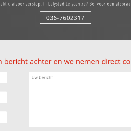
oekt u afvoer verstopt in Lelystad Lelycentre? Bel voor een afspraa
036-7602317
n bericht achter en we nemen direct co