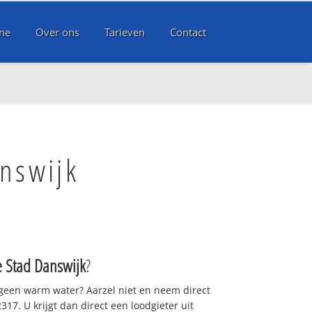
me
Over ons
Tarieven
Contact
nswijk
 Stad Danswijk
?
 geen warm water? Aarzel niet en neem direct
17. U krijgt dan direct een loodgieter uit