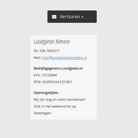
Versturen »
Loodgieter Almere
Tel: 036-7602317
Mail:
info@loodgieteralmerebv.nl
Bedrijfsgegevens Loodgieter.nl
KVK: 73123684
BTW: NL8593.64.537.B01
Openingstijden
Wij zijn dag en nacht bereikbaar!
Ook in het weekend en op
feestdagen