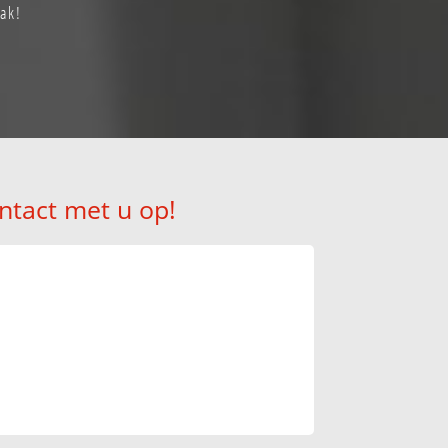
aak!
ntact met u op!