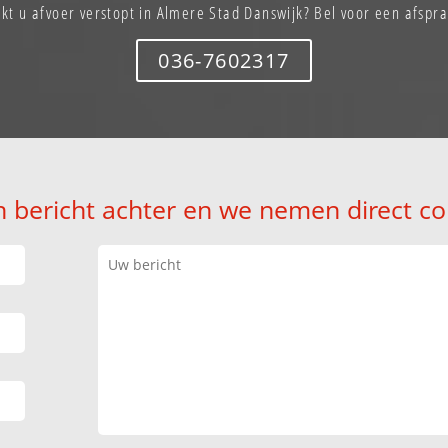
kt u afvoer verstopt in Almere Stad Danswijk? Bel voor een afspr
036-7602317
n bericht achter en we nemen direct co