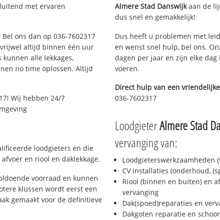
sluitend met ervaren
Almere Stad Danswijk
aan de lij
dus snel en gemakkelijk!
e? Bel ons dan op 036-7602317
Dus heeft u problemen met leid
 vrijwel altijd binnen één uur
en wenst snel hulp, bel ons. On
 kunnen alle lekkages,
dagen per jaar en zijn elke dag 
en no time oplossen. Altijd
voeren.
Direct hulp van een vriendelijke
17! Wij hebben 24/7
036-7602317
 omgeving
Loodgieter
Almere Stad D
vervanging van:
ificeerde loodgieters en die
afvoer en riool en daklekkage.
Loodgieterswerkzaamheden (w
CV installaties (onderhoud, (
voldoende voorraad en kunnen
Riool (binnen en buiten) en a
otere klussen wordt eerst een
vervanging
aak gemaakt voor de definitieve
Dak(spoed)reparaties en verv
Dakgoten reparatie en scho