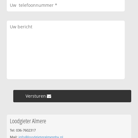
Versturen »
Loodgieter Almere
Tel: 036-7602317
Mail:
info@loodgieteralmerebv.nl