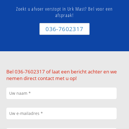
Zoekt u afvoer verstopt in Urk Mast? Bel voor een
afspraak!
036-7602317
Bel 036-7602317 of laat een bericht achter en we
nemen direct contact met u op!