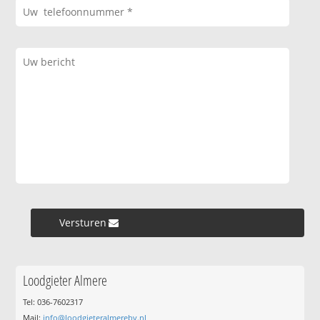
Versturen »
Loodgieter Almere
Tel: 036-7602317
Mail:
info@loodgieteralmerebv.nl