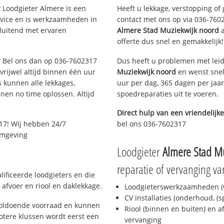
 Loodgieter Almere is een
Heeft u lekkage, verstopping of
rvice en is werkzaamheden in
contact met ons op via 036-76023
sluitend met ervaren
Almere Stad Muziekwijk noord
a
offerte dus snel en gemakkelijk!
e? Bel ons dan op 036-7602317
Dus heeft u problemen met leid
 vrijwel altijd binnen één uur
Muziekwijk noord
en wenst snel
 kunnen alle lekkages,
uur per dag, 365 dagen per jaar
en no time oplossen. Altijd
spoedreparaties uit te voeren.
Direct hulp van een vriendelijke
17! Wij hebben 24/7
bel ons 036-7602317
 omgeving
Loodgieter
Almere Stad M
reparatie of vervanging va
ificeerde loodgieters en die
afvoer en riool en daklekkage.
Loodgieterswerkzaamheden (w
CV installaties (onderhoud, (
voldoende voorraad en kunnen
Riool (binnen en buiten) en a
otere klussen wordt eerst een
vervanging