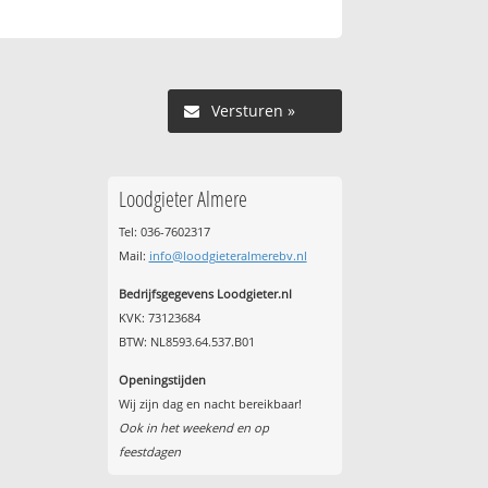
Versturen »
Loodgieter Almere
Tel: 036-7602317
Mail:
info@loodgieteralmerebv.nl
Bedrijfsgegevens Loodgieter.nl
KVK: 73123684
BTW: NL8593.64.537.B01
Openingstijden
Wij zijn dag en nacht bereikbaar!
Ook in het weekend en op
feestdagen