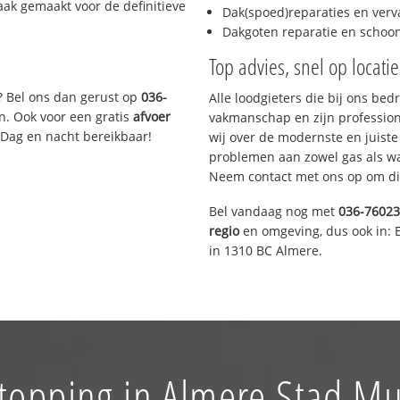
aak gemaakt voor de definitieve
Dak(spoed)reparaties en verv
Dakgoten reparatie en scho
Top advies, snel op locati
? Bel ons dan gerust op
036-
Alle loodgieters die bij ons be
n. Ook voor een gratis
afvoer
vakmanschap en zijn profession
 Dag en nacht bereikbaar!
wij over de modernste en juist
problemen aan zowel gas als wat
Neem contact met ons op om di
Bel vandaag nog met
036-7602
regio
en omgeving, dus ook in: 
in 1310 BC Almere.
stopping in Almere Stad Mu