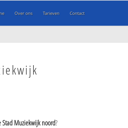
me
Over ons
Tarieven
Contact
ziekwijk
 Stad Muziekwijk noord
?