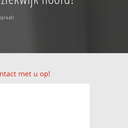
fspraak!
ntact met u op!