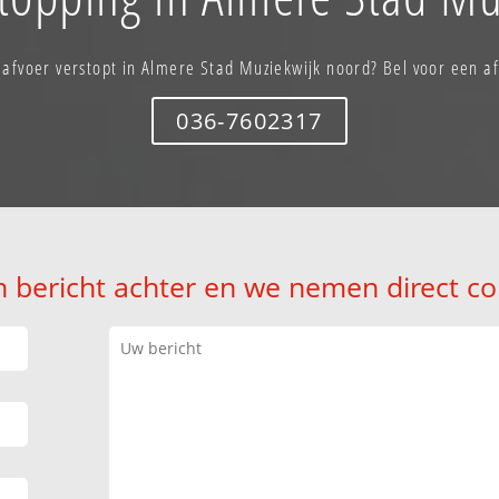
 afvoer verstopt in Almere Stad Muziekwijk noord? Bel voor een a
036-7602317
n bericht achter en we nemen direct co